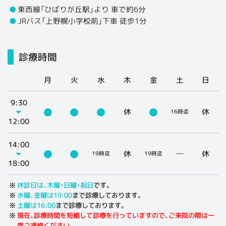
東西線「ひばりが丘駅」より 車で約6分
JRバス「上野幌小学校前」下車 徒歩1分
診療時間
月
火
水
木
金
土
日
9:30
●
●
●
●
休
休
16時迄
12:00
14:00
●
●
休
─
休
19時迄
19時迄
18:00
休診日は、木曜・日曜・祝日
です。
水曜、金曜は19:00
まで診療しております。
土曜は16:00
まで診療しております。
現在、診療時間を短縮して診療を行っていますので、ご来院の際は一
度ご連絡ください。